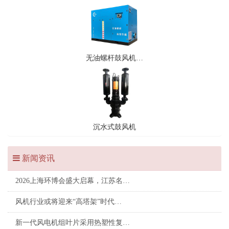
无油螺杆鼓风机…
沉水式鼓风机
新闻资讯
2026上海环博会盛大启幕，江苏名…
风机行业或将迎来“高塔架”时代…
新一代风电机组叶片采用热塑性复…